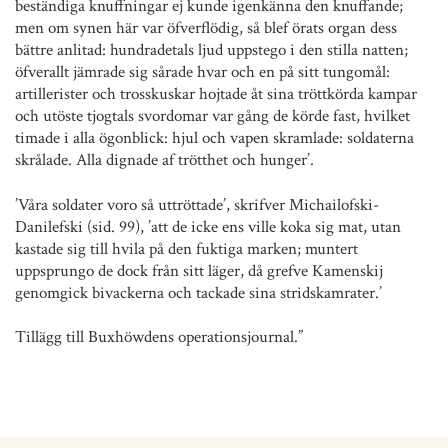
beständiga knuffningar ej kunde igenkänna den knuffande;
men om synen här var öfverflödig, så blef örats organ dess
bättre anlitad: hundradetals ljud uppstego i den stilla natten;
öfverallt jämrade sig sårade hvar och en på sitt tungomål:
artillerister och trosskuskar hojtade åt sina tröttkörda kampar
och utöste tjogtals svordomar var gång de körde fast, hvilket
timade i alla ögonblick: hjul och vapen skramlade: soldaterna
skrålade. Alla dignade af trötthet och hunger’.
’Våra soldater voro så uttröttade’, skrifver Michailofski-
Danilefski (sid. 99), ’att de icke ens ville koka sig mat, utan
kastade sig till hvila på den fuktiga marken; muntert
uppsprungo de dock från sitt läger, då grefve Kamenskij
genomgick bivackerna och tackade sina stridskamrater.’
Tillägg till Buxhöwdens operationsjournal.”