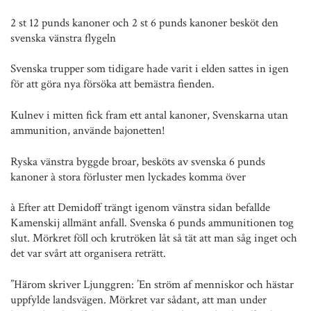
2 st 12 punds kanoner och 2 st 6 punds kanoner besköt den
svenska vänstra flygeln
Svenska trupper som tidigare hade varit i elden sattes in igen
för att göra nya försöka att bemästra fienden.
Kulnev i mitten fick fram ett antal kanoner, Svenskarna utan
ammunition, använde bajonetten!
Ryska vänstra byggde broar, besköts av svenska 6 punds
kanoner à stora förluster men lyckades komma över
à Efter att Demidoff trängt igenom vänstra sidan befallde
Kamenskij allmänt anfall. Svenska 6 punds ammunitionen tog
slut. Mörkret föll och krutröken låt så tät att man såg inget och
det var svårt att organisera reträtt.
”Härom skriver Ljunggren: ’En ström af menniskor och hästar
uppfylde landsvägen. Mörkret var sådant, att man under