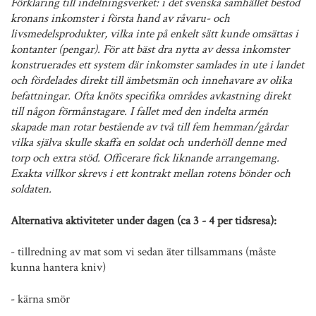
Förklaring till indelningsverket: i det svenska samhället bestod
kronans inkomster i första hand av råvaru- och
livsmedelsprodukter, vilka inte på enkelt sätt kunde omsättas i
kontanter (pengar). För att bäst dra nytta av dessa inkomster
konstruerades ett system där inkomster samlades in ute i landet
och fördelades direkt till ämbetsmän och innehavare av olika
befattningar. Ofta knöts specifika områdes avkastning direkt
till någon förmånstagare. I fallet med den indelta armén
skapade man rotar bestående av två till fem hemman/gårdar
vilka själva skulle skaffa en soldat och underhöll denne med
torp och extra stöd. Officerare fick liknande arrangemang.
Exakta villkor skrevs i ett kontrakt mellan rotens bönder och
soldaten.
Alternativa aktiviteter under dagen (ca 3 - 4 per tidsresa):
- tillredning av mat som vi sedan äter tillsammans (måste
kunna hantera kniv)
- kärna smör