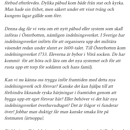
förbud efterlevdes. Dylika påbud kom både från stat och kyrka.
Man hade sin frihet, men säkert under ett visst tvång och
kungens lagar gällde som förr.
Denna dag får vi veta om ett nytt påbud eller system som skall
införas i Österbotten, nämligen indelningsverket. I Sverige har
indelningsverket införts för att organisera upp det militära
väsendet redan under slutet av 1600-talet. Till Österbotten kom
indelningsverket 1733. Eleverna är bybor i Vörå socken. De har
kommit för att höra och lära om det nya systemet och för att
rusta upp ett torp för soldaten och hans familj.
Kan vi nu känna oss trygga inför framtiden med detta nya
indelningsverk och försvar? Kanske det kan hjälpa till att
förhindra liknande ryska härjningar i framtiden genom att
bygga upp ett eget försvar här? Eller behöver vi det här nya
indelningsverket överhuvudtaget? Det är frågor vi funderar
över! Jobbar man duktigt får man kanske smaka lite på
festmaten (ärtsoppa).