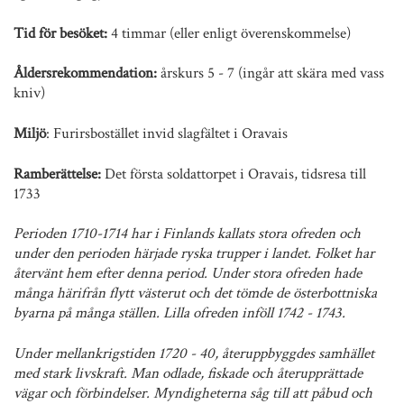
Tid för besöket:
4 timmar (eller enligt överenskommelse)
Åldersrekommendation:
årskurs 5 - 7 (ingår att skära med vass
kniv)
Miljö
: Furirsbostället invid slagfältet i Oravais
Ramberättelse:
Det första soldattorpet i Oravais, tidsresa till
1733
Perioden 1710-1714 har i Finlands kallats stora ofreden och
under den perioden härjade ryska trupper i landet. Folket har
återvänt hem efter denna period. Under stora ofreden hade
många härifrån flytt västerut och det tömde de österbottniska
byarna på många ställen. Lilla ofreden inföll 1742 - 1743.
Under mellankrigstiden 1720 - 40, återuppbyggdes samhället
med stark livskraft. Man odlade, fiskade och återupprättade
vägar och förbindelser. Myndigheterna såg till att påbud och