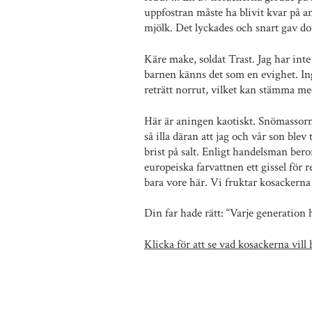
uppfostran måste ha blivit kvar på 
mjölk. Det lyckades och snart gav do
Käre make, soldat Trast. Jag har int
barnen känns det som en evighet. In
reträtt norrut, vilket kan stämma m
Här är aningen kaotiskt. Snömassorna
så illa däran att jag och vår son blev
brist på salt. Enligt handelsman bero
europeiska farvattnen ett gissel för
bara vore här. Vi fruktar kosackerna 
Din far hade rätt: “Varje generation
Klicka för att se vad kosackerna vill 