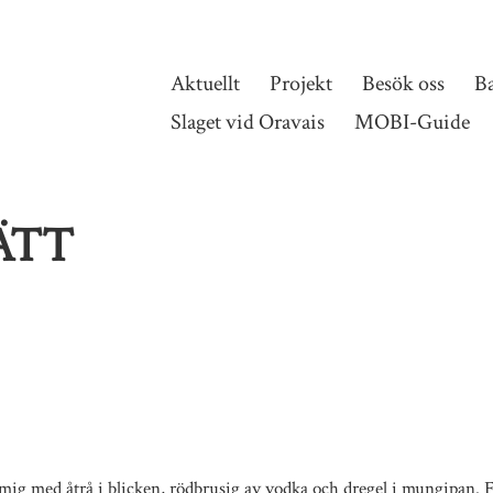
Aktuellt
Projekt
Besök oss
B
Slaget vid Oravais
MOBI-Guide
ÄTT
mig med åtrå i blicken, rödbrusig av vodka och dregel i mungipan. Fli