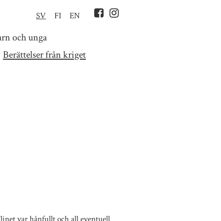
SV
FI
EN
arn och unga
Berättelser från kriget
net var hånfullt och all eventuell