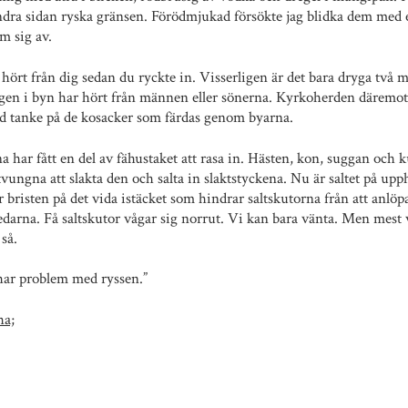
andra sidan ryska gränsen. Förödmjukad försökte jag blidka dem med 
m sig av.
e hört från dig sedan du ryckte in. Visserligen är det bara dryga tv
gen i byn har hört från männen eller sönerna. Kyrkoherden däremot
ed tanke på de kosacker som färdas genom byarna.
 har fått en del av fähustaket att rasa in. Hästen, kon, suggan och k
 tvungna att slakta den och salta in slaktstyckena. Nu är saltet på upp
r bristen på det vida istäcket som hindrar saltskutorna från att anlö
 redarna. Få saltskutor vågar sig norrut. Vi kan bara vänta. Men mest
så.
 har problem med ryssen.”
ha;