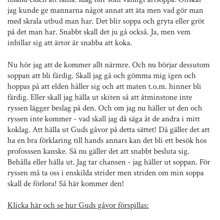
jag kunde ge mannarna något annat att äta men vad gör man
med skrala utbud man har. Det blir soppa och gryta eller gröt
på det man har. Snabbt skall det ju gå också. Ja, men vem
inbillar sig att ärtor är snabba att koka.
Nu hör jag att de kommer allt närmre. Och nu börjar dessutom
soppan att bli färdig. Skall jag gå och gömma mig igen och
hoppas på att elden håller sig och att maten t.o.m. hinner bli
färdig. Eller skall jag hälla ut skiten så att åtminstone inte
ryssen lägger beslag på den. Och om jag nu häller ut den och
ryssen inte kommer - vad skall jag då säga åt de andra i mitt
koklag. Att hälla ut Guds gåvor på detta sättet! Då gäller det att
ha en bra förklaring till hands annars kan det bli ett besök hos
profosssen kanske. Så nu gäller det att snabbt besluta sig.
Behålla eller hälla ut. Jag tar chansen - jag häller ut soppan. För
ryssen må ta oss i enskilda strider men striden om min soppa
skall de förlora! Så här kommer den!
Klicka här och se hur Guds gåvor förspillas: