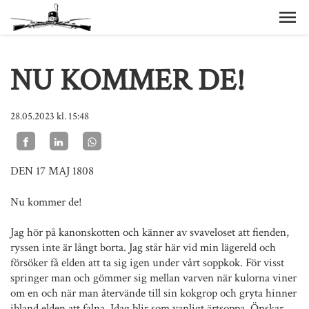
NU KOMMER DE!
28.05.2023
kl. 15:48
DEN 17 MAJ 1808
Nu kommer de!
Jag hör på kanonskotten och känner av svaveloset att fienden,
ryssen inte är långt borta. Jag står här vid min lägereld och
försöker få elden att ta sig igen under vårt soppkok. För visst
springer man och gömmer sig mellan varven när kulorna viner
om en och när man återvände till sin kokgrop och gryta hinner
ibland elden att falna. Idag blir som vanligt ärtsoppa. Önskar