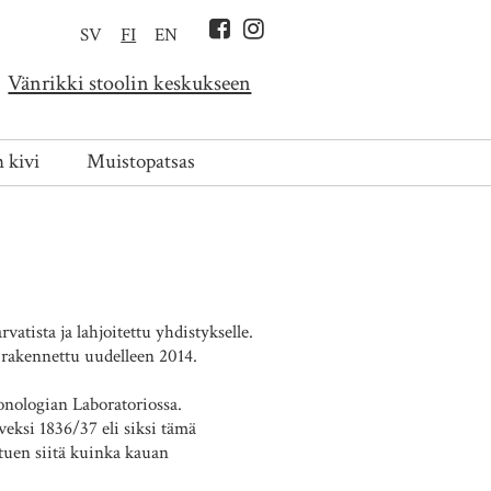
SV
FI
EN
Vänrikki stoolin keskukseen
 kivi
Muistopatsas
atista ja lahjoitettu yhdistykselle.
i rakennettu uudelleen 2014.
nologian Laboratoriossa.
veksi 1836/37 eli siksi tämä
tuen siitä kuinka kauan