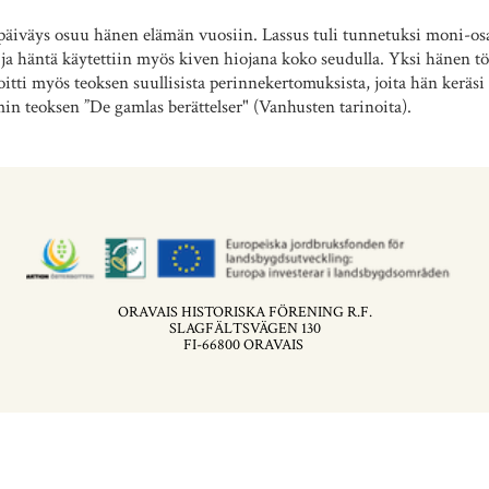
 päiväys osuu hänen elämän vuosiin. Lassus tuli tunnetuksi moni-o
 ja häntä käytettiin myös kiven hiojana koko seudulla. Yksi hänen töis
itti myös teoksen suullisista perinnekertomuksista, joita hän keräs
n teoksen ”De gamlas berättelser" (Vanhusten tarinoita).
ORAVAIS HISTORISKA FÖRENING R.F.
SLAGFÄLTSVÄGEN 130
FI-66800 ORAVAIS