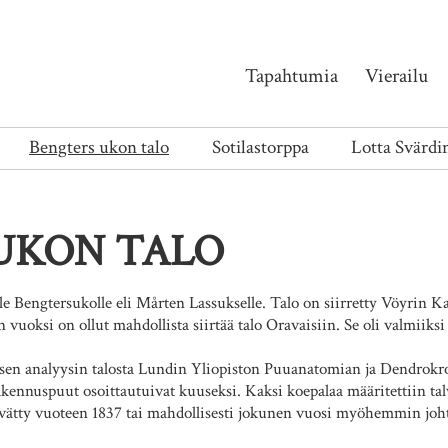
Tapahtumia
Vierailu
Bengters ukon talo
Sotilastorppa
Lotta Svärdin
UKON TALO
 Bengtersukolle eli Mårten Lassukselle. Talo on siirretty Vöyrin Karv
uoksi on ollut mahdollista siirtää talo Oravaisiin. Se oli valmiiks
sen analyysin talosta Lundin Yliopiston Puuanatomian ja Dendrokro
kennuspuut osoittautuivat kuuseksi. Kaksi koepalaa määritettiin tal
ivätty vuoteen 1837 tai mahdollisesti jokunen vuosi myöhemmin joh