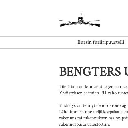
Eursin furiiripuustelli
BENGTERS 
Tämä talo on kuulunut legendaariselle
Yhdistyksen saamien EU-rahoitusten v
Yhdistys on tehnyt dendrokronologi
Lähetimme sinne neljä koepalaa ja ra
rakennus tai rakennuksen osa on pä
rakennuspuita varastoitiin.